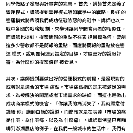
同學做點子發想與計畫書的完善。 首先，講師首先定義了
營運模式。講師提到營運模式猶如戰爭中的戰略，良好 的
營運模式將帶領我們成功征戰險惡的商戰中。講師也以二
戰中各國的戰略規 劃，來舉例讓同學體會兩者的相似性。
而講師也提到，提案簡報的重點不在表 達目標為何，要創
造多少營收都不是簡報的重點，而應將簡報的重點放在營
運 模式，說明如何達到設定的目標，才能更好的說服評
審，為什麼你的提案值得 被看見。
其次，講師提到要做出好的營運模式的前提，是發現對的
或者說是適合的市場 痛點。市場痛點指的是未被滿足的需
求、為被解決的問題或者市場需求的缺課 ，而這也是做出
成功商業模式的機會。「你讓我的痛消失了，我就願意付
錢給 你」講師白話的說道，而簡報就是在表達「市場的痛
是什麼、為什麼痛、以及為 什麼痛」。講師舉例星巴克咖
啡到澎湖展店的例子，在我們一般城市的生活中， 我們有