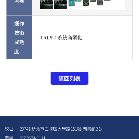
流程
運作
技術
TRL9：系統商業化
成熟
度
返回列表
校址
23741 新北市三峽區大學路151號(圖書館B1)
電話
(02)8674-1111